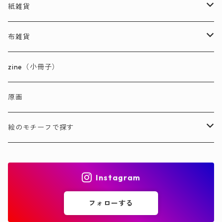
紙雑貨
ポストカード
布雑貨
メッセージカード
ハンカチ
zine（小冊子）
ステッカー
ポーチ
原画
自由紙（A4ペーパー）
バッグ
絵のモチーフで探す
自由紙（正方形ペーパー）
制作キット
動物
Instagram
飾るもの（複製原画）
マスコット（ぬいぐるみ）
植物
フォローする
ハギレ・生地
無機物