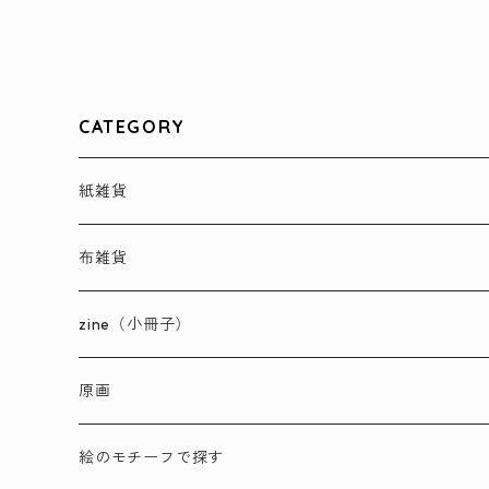
CATEGORY
紙雑貨
ポストカード
布雑貨
メッセージカード
ハンカチ
zine（小冊子）
ステッカー
ポーチ
原画
自由紙（A4ペーパー）
バッグ
絵のモチーフで探す